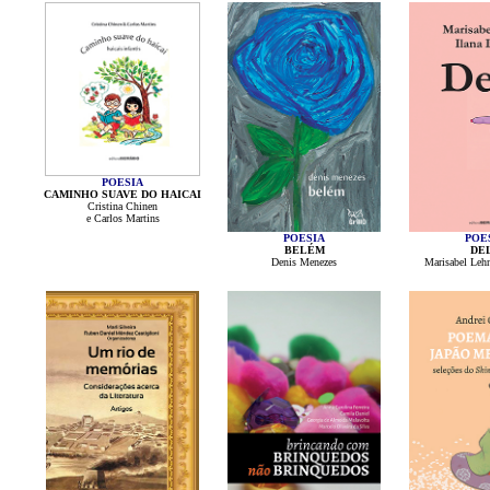
POESIA
CAMINHO SUAVE DO HAICAI
Cristina Chinen
e Carlos Martins
POESIA
POE
BELÉM
DE
Denis Menezes
Marisabel Lehn