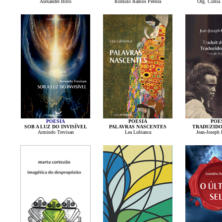
Alexandre Brito
Rômulo Ramos Pereira
Org. Cintia
POESIA
POESIA
POE
SOB A LUZ DO INVISÍVEL
PALAVRAS NASCENTES
TRADUZIDO
Armindo Trevisan
Lea Lubianca
Jean-Joseph 