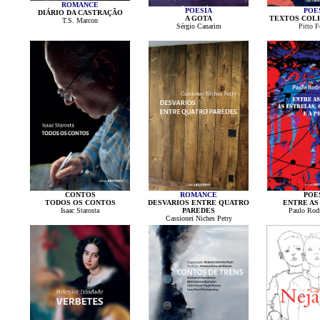
ROMANCE
POESIA
POE
DIÁRIO DA CASTRAÇÃO
A GOTA
TEXTOS COLH
T.S. Marcon
Sérgio Canarim
Pitto Fo
CONTOS
ROMANCE
POE
TODOS OS CONTOS
DESVARIOS ENTRE QUATRO
ENTRE AS 
Isaac Starosta
PAREDES
Paulo Rod
Cassionei Niches Petry