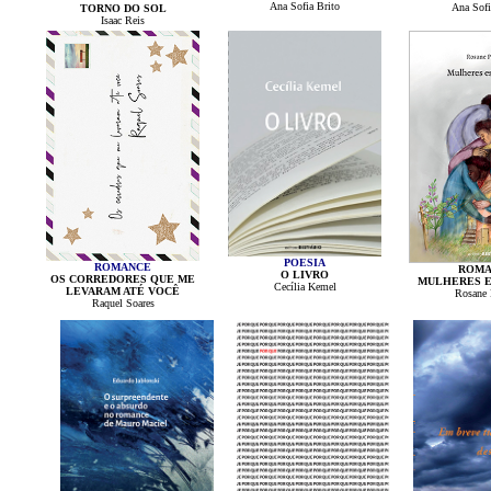
Ana Sofia Brito
Ana Sofi
TORNO DO SOL
Isaac Reis
POESIA
ROMANCE
ROMA
O LIVRO
OS CORREDORES QUE ME
MULHERES E
Cecília Kemel
LEVARAM ATÉ VOCÊ
Rosane 
Raquel Soares