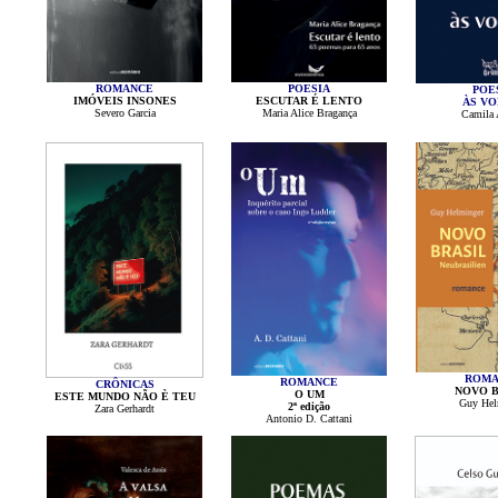
ROMANCE
POESIA
POE
IMÓVEIS INSONES
ESCUTAR É LENTO
ÀS VO
Severo Garcia
Maria Alice Bragança
Camila 
ROMA
ROMANCE
CRÔNICAS
NOVO B
O UM
ESTE MUNDO NÃO È TEU
Guy Hel
2ª edição
Zara Gerhardt
Antonio D. Cattani