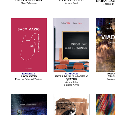
CÍRCULO DE SANGUE
OS TONS DE TUDO
ESTRANHEZA 
Tom Belmonte
Álvaro Santi
Thomas P. 
ROMANCE
ROMANCE
ROMA
SACO VAZIO
ANTES DE SAIR APAGUE O
VIAD
Francine Delavald Bottoni
QUADRO
Isadora
Arthur Telló
e Lucas Neves