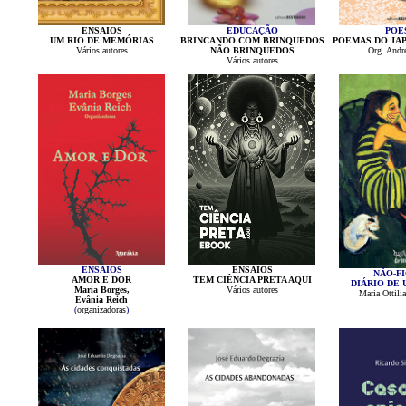
ENSAIOS
EDUCAÇÃO
POE
UM RIO DE MEMÓRIAS
BRINCANDO COM BRINQUEDOS
POEMAS DO JA
Vários autores
NÃO BRINQUEDOS
Org. Andr
Vários autores
ENSAIOS
ENSAIOS
NÃO-F
AMOR E DOR
TEM CIÊNCIA PRETA AQUI
DIÁRIO DE 
Maria Borges,
Vários autores
Maria Ottili
Evânia Reich
(
organizadoras
)