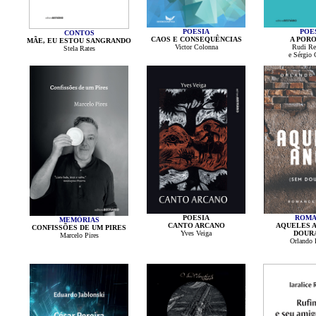
POESIA
POE
CONTOS
CAOS E CONSEQUÊNCIAS
A POR
MÃE, EU ESTOU SANGRANDO
Victor Colonna
Rudi Re
Stela Rates
e Sérgio
POESIA
ROMA
MEMÓRIAS
CANTO ARCANO
AQUELES A
CONFISSÕES DE UM PIRES
Yves Veiga
DOUR
Marcelo Pires
Orlando 