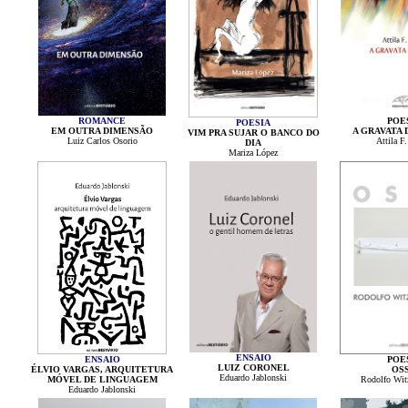
ROMANCE
POE
POESIA
EM OUTRA DIMENSÃO
A GRAVATA 
VIM PRA SUJAR O BANCO DO
Luiz Carlos Osorio
Attila F.
DIA
Mariza López
ENSAIO
ENSAIO
POE
LUIZ CORONEL
ÉLVIO VARGAS, ARQUITETURA
OS
Eduardo Jablonski
MÓVEL DE LINGUAGEM
Rodolfo Witz
Eduardo Jablonski