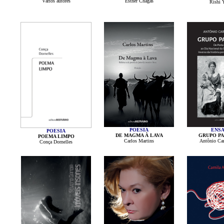
Vários autores
Esther Chagas
Rishi 
POESIA
ENSA
POESIA
DE MAGMA À LAVA
GRUPO P
POEMA LIMPO
Carlos Martins
Antônio Car
Conça Dornelles