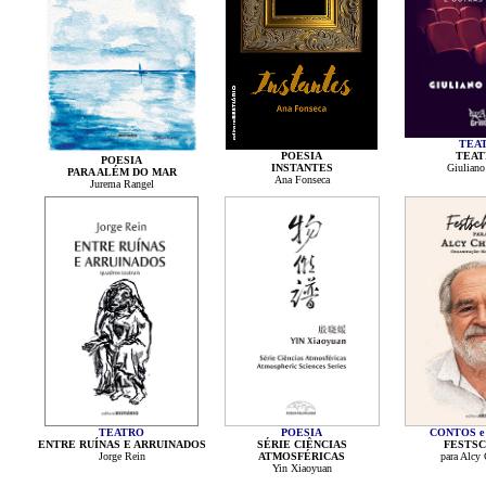
TEA
POESIA
TEAT
POESIA
INSTANTES
Giuliano
PARA ALÉM DO MAR
Ana Fonseca
Jurema Rangel
TEATRO
POESIA
CONTOS e
ENTRE RUÍNAS E ARRUINADOS
SÉRIE CIÊNCIAS
FESTSC
Jorge Rein
ATMOSFÉRICAS
para Alcy
Yin Xiaoyuan