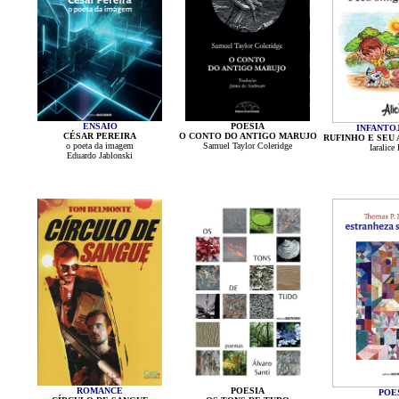
ENSAIO
POESIA
INFANTO
CÉSAR PEREIRA
O CONTO DO ANTIGO MARUJO
RUFINHO E SEU
o poeta da imagem
Samuel Taylor Coleridge
Iaralic
Eduardo Jablonski
ROMANCE
POESIA
POE