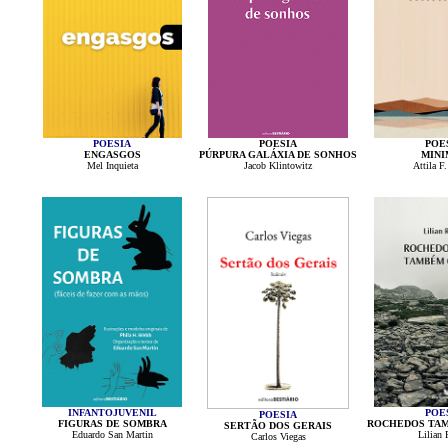
POESIA
POESIA
POE
ENGASGOS
PÚRPURA GALÁXIA DE SONHOS
MINI
Mel Inquieta
Jacob Klintowitz
Attila F.
INFANTOJUVENIL
POE
POESIA
FIGURAS DE SOMBRA
ROCHEDOS TA
SERTÃO DOS GERAIS
Eduardo San Martin
Lilian
Carlos Viegas