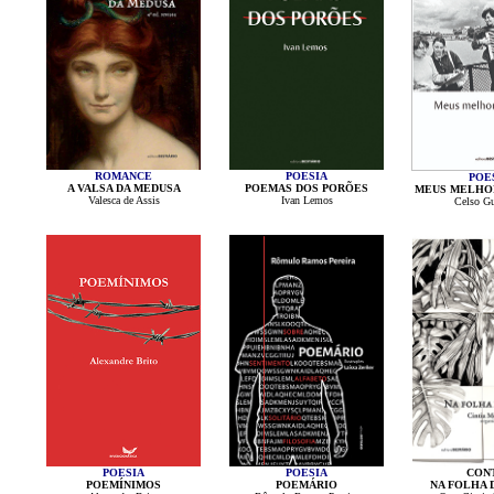
ROMANCE
POESIA
POE
A VALSA DA MEDUSA
POEMAS DOS PORÕES
MEUS MELHO
Valesca de Assis
Ivan Lemos
Celso Gu
POESIA
POESIA
CON
POEMÍNIMOS
POEMÁRIO
NA FOLHA 