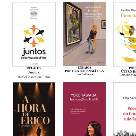
ENSAIOS
RELATOS
POE
POÉTICA PSICANALÍTICA
Juntos:
ÚTERO D
Lea Lubianca
Carolina May
#eSeFosseSeuFilho