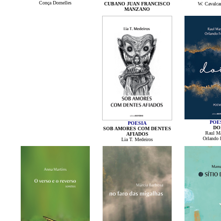
Conça Dornelles
CUBANO JUAN FRANCISCO
W. Cavalca
MANZANO
POE
POESIA
DO
SOB AMORES COM DENTES
Raul M
AFIADOS
Orlando 
Lia T. Medeiros