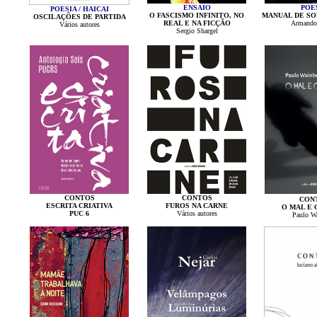
ENSAIO
POE
POESIA / HAICAI
O FASCISMO INFINITO, NO
MANUAL DE SO
OSCILAÇÕES DE PARTIDA
REAL E NA FICÇÃO
Armando
Vários autores
Sergio Shargel
CONTOS
CONTOS
CON
ESCRITA CRIATIVA
FUROS NA CARNE
O MAL E 
PUC 6
Vários autores
Paulo W