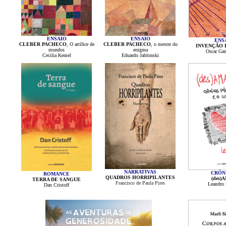
ENSAIO
ENSAIO
ENS
CLEBER PACHECO
, O artífice de
CLEBER PACHECO
, o mestre do
INVENÇÃO 
mundos
enigma
Oscar Ga
Cecilia Kemel
Eduardo Jablonski
NARRATIVAS
CRÔN
ROMANCE
QUADROS HORRIPILANTES
(des)
TERRA DE SANGUE
Francisco de Paula Pires
Leandro 
Dan Cristoff