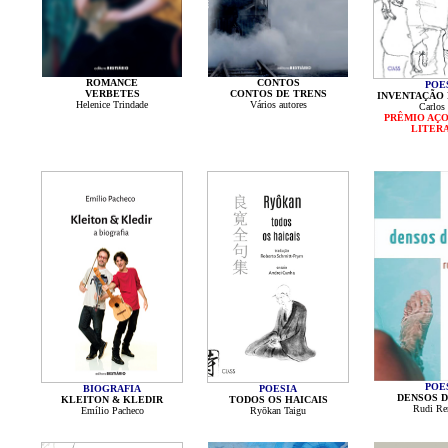
ROMANCE
CONTOS
POE
VERBETES
CONTOS DE TRENS
INVENTAÇÃO 
Helenice Trindade
Vários autores
Carlos
PRÊMIO AÇO
LITER
POE
BIOGRAFIA
POESIA
DENSOS D
KLEITON & KLEDIR
TODOS OS HAICAIS
Rudi Ren
Emílio Pacheco
Ryōkan Taigu