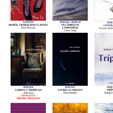
CONTOS
POESIA / HAICAI
POE
MAMÃE TRABALHAVA À NOITE
VELÂMPAGOS
CONTR
Emir Rossoni
LUMINÚRIAS
Luciano Alber
Carlos Nejar
POESIA
POESIA
POE
CORPOS E MOBÍLIAS
ESTRELA CADENTE
TRÍP
Júlia Azzi
Rose Mendes
Rafaela 
FINALISTA
PRÊMIO MINUANO