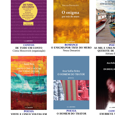
ROMANCE
CONTOS
POE
O ENIGMA POR TRÁS DO MURO
DE TUDO UM CONTO
AS MIL E UMA 
Neusa Demartini
Cíntia Moscovich (organização)
QUIXOTE DE
Adriana 
POESIA
CON
POESIA
O HOMEM DO TRATOR
EM BREVE 
VINTE E CINCO VOLTAS EM