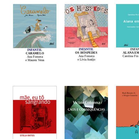
INFANTIL
INFA
INFANTIL
OS HÓSPEDES
ALANA EM
CARAMELO
Ana Fonseca
Carolina Fin
Ana Fonseca
e Lívia Araújo
e Mauren Veras