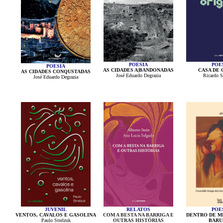
POESIA
POE
POESIA
AS CIDADES A|BANDONADAS
CASA DE 
AS CIDADES CONQUSTADAS
José Eduardo Degrazia
Ricardo S
José Eduardo Degrazia
JUVENIL
RELATOS
POE
VENTOS, CAVALOS E GASOLINA
COM A BESTA NA BARRIGA E
DENTRO DE MI
Paulo Strelzuk
OUTRAS HISTÓRIAS
BARU