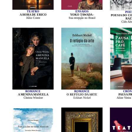
TEATRO
ENSAIOS
POE
A HORA DE ERICO
YOKO TAWADA -
POESIA DO C
Júlio Conte
Sua recepção no Brasil
RAZ
Cléo Alt
ROMANCE
ROMANCE
CRÔN
A MENINA MANUELA
O REFÚGIO DA ARTE
PAUSA P
Christa Winsloe
Eckhart Nickel
Aline Vieira