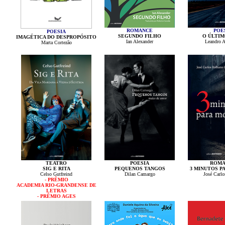
ROMANCE
POE
POESIA
SEGUNDO FILHO
O ÚLTIM
IMAGÉTICA DO DESPROPÓSITO
Ian Alexander
Leandro 
Marta Cortezão
TEATRO
POESIA
ROMA
SIG E RITA
PEQUENOS TANGOS
3 MINUTOS P
Celso Gutfreind
Dilan Camargo
José Carlo
- PRÊMIO
ACADEMIA RIO-GRANDENSE DE
LETRAS
- PRÊMIO AGES